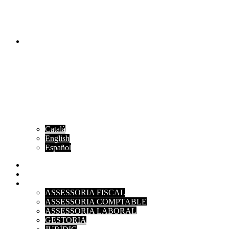
Català
English
Español
INICI
L'EMPRESA
SERVEIS
ASSESSORIA FISCAL
ASSESSORIA COMPTABLE
ASSESSORIA LABORAL
GESTORIA