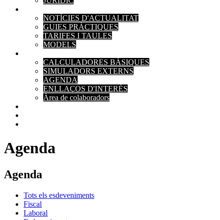
JURÍDIC
ACTUALITAT
NOTÍCIES D'ACTUALITAT
GUIES PRÀCTIQUES
TARIFES I TAULES
MODELS
EINES
CALCULADORES BÀSIQUES
SIMULADORS EXTERNS
AGENDA
ENLLAÇOS D'INTERÈS
Àrea de colaboradors
PAGAMENTS
CONTACTE
Agenda
Agenda
Tots els esdeveniments
Fiscal
Laboral