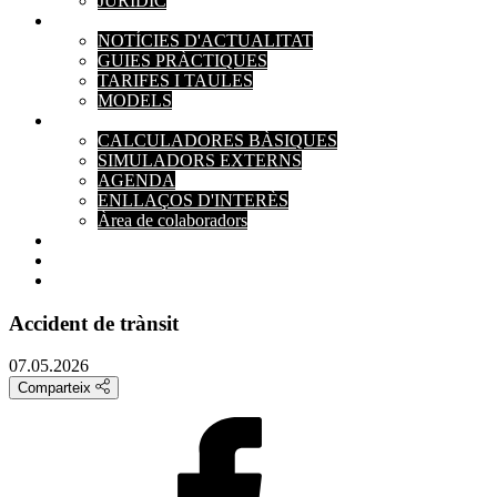
JURÍDIC
ACTUALITAT
NOTÍCIES D'ACTUALITAT
GUIES PRÀCTIQUES
TARIFES I TAULES
MODELS
EINES
CALCULADORES BÀSIQUES
SIMULADORS EXTERNS
AGENDA
ENLLAÇOS D'INTERÈS
Àrea de colaboradors
PAGAMENTS
CONTACTE
Accident de trànsit
07.05.2026
Comparteix