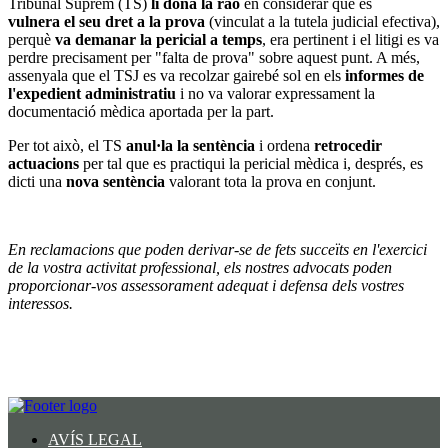
Tribunal Suprem (TS)
li dona la raó
en considerar que es
vulnera el seu dret a la prova
(vinculat a la tutela judicial efectiva),
perquè
va demanar la pericial a temps
, era pertinent i el litigi es va
perdre precisament per "falta de prova" sobre aquest punt. A més,
assenyala que el TSJ es va recolzar gairebé sol en els
informes de
l'expedient administratiu
i no va valorar expressament la
documentació mèdica aportada per la part.
Per tot això, el TS
anul·la la sentència
i ordena
retrocedir
actuacions
per tal que es practiqui la pericial mèdica i, després, es
dicti una
nova sentència
valorant tota la prova en conjunt.
En reclamacions que poden derivar-se de fets succeïts en l'exercici
de la vostra activitat professional, els nostres advocats poden
proporcionar-vos assessorament adequat i defensa dels vostres
interessos.
AVÍS LEGAL