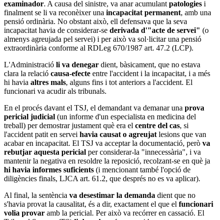
examinador
. A causa del sinistre, va anar acumulant
patologies
i
finalment se li va reconèixer una
incapacitat permanent
, amb una
pensió ordinària. No obstant això, ell defensava que la seva
incapacitat havia de considerar-se
derivada d'"acte de servei"
(o
almenys agreujada pel servei) i per això va sol·licitar una pensió
extraordinària conforme al RDLeg 670/1987 art. 47.2 (LCP).
L'Administració
li va denegar
dient, bàsicament, que no estava
clara la relació
causa
-
efecte
entre l'accident i la incapacitat, i a més
hi havia
altres mals
, alguns fins i tot anteriors a l'accident. El
funcionari va acudir als tribunals.
En el procés davant el TSJ, el demandant va demanar una
prova
pericial judicial
(un informe d'un especialista en medicina del
treball) per demostrar justament què era el
centre del cas
, si
l'accident patit en servei
havia causat o agreujat
lesions que van
acabar en incapacitat. El TSJ va acceptar la documentació, però
va
rebutjar aquesta pericial
per considerar-la "innecessària", i va
mantenir la negativa en resoldre la reposició, recolzant-se en què ja
hi havia informes suficients
(i mencionant també l'opció de
diligències finals, LJCA art. 61.2, que després no es va aplicar).
Al final, la sentència
va desestimar la demanda
dient que no
s'havia provat la causalitat, és a dir, exactament el que el
funcionari
volia provar
amb la pericial. Per això va recórrer en cassació. El