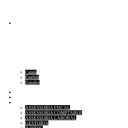
Català
English
Español
INICI
L'EMPRESA
SERVEIS
ASSESSORIA FISCAL
ASSESSORIA COMPTABLE
ASSESSORIA LABORAL
GESTORIA