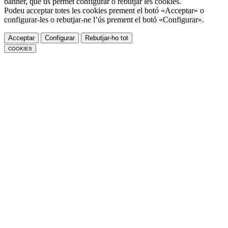
banner, que us permet configurar o rebutjar les cookies.
Podeu acceptar totes les cookies prement el botó «Acceptar» o
configurar-les o rebutjar-ne l’ús prement el botó «Configurar».
Acceptar
Configurar
Rebutjar-ho tot
COOKIES